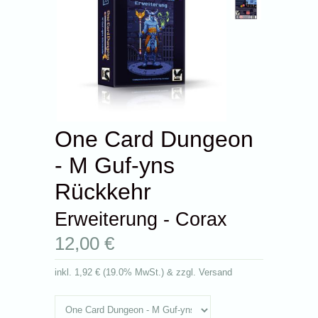
One Card Dungeon
- M Guf-yns
Rückkehr
Erweiterung - Corax
12,00 €
inkl.
1,92 €
(
19.0% MwSt.
) & zzgl. Versand