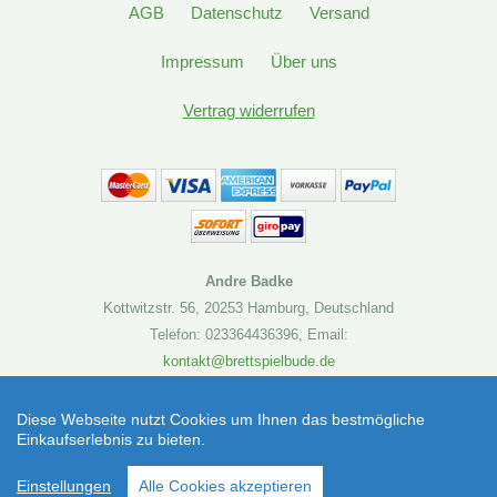
AGB
Datenschutz
Versand
Impressum
Über uns
Vertrag widerrufen
Andre Badke
Kottwitzstr. 56
,
20253 Hamburg
,
Deutschland
Telefon: 023364436396
,
Email:
kontakt@brettspielbude.de
Brettspielbude.de
Diese Webseite nutzt Cookies um Ihnen das bestmögliche
Einkaufserlebnis zu bieten.
Maquis Schwerkraft-Verlag (Brettspiel) |
SEHR GUT
(4.86 / 5)
Artikelnummer: 4260370821957
Einstellungen
Alle Cookies akzeptieren
aus
19
Bewertungen bei: shopvote.de ⓘ