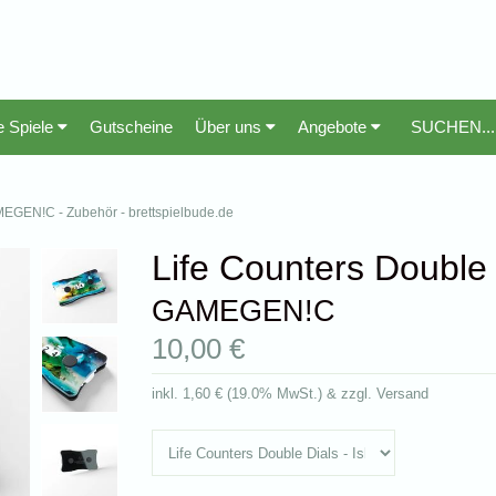
e Spiele
Gutscheine
Über uns
Angebote
AMEGEN!C - Zubehör - brettspielbude.de
Life Counters Double 
GAMEGEN!C
10,00 €
inkl.
1,60 €
(
19.0% MwSt.
) & zzgl. Versand