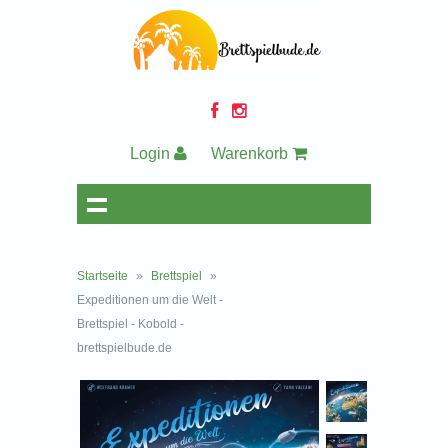
Login
Warenkorb
Startseite
»
Brettspiel
»
Expeditionen um die Welt -
Brettspiel - Kobold -
brettspielbude.de