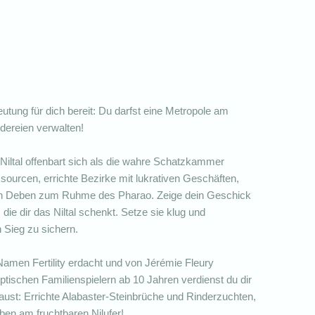
tung für dich bereit: Du darfst eine Metropole am
dereien verwalten!
iltal offenbart sich als die wahre Schatzkammer
ourcen, errichte Bezirke mit lukrativen Geschäften,
sten Deben zum Ruhme des Pharao. Zeige dein Geschick
ie dir das Niltal schenkt. Setze sie klug und
 Sieg zu sichern.
amen Fertility erdacht und von Jérémie Fleury
ägyptischen Familienspielern ab 10 Jahren verdienst du dir
ust: Errichte Alabaster-Steinbrüche und Rinderzuchten,
ben am fruchtbaren Nilufer!