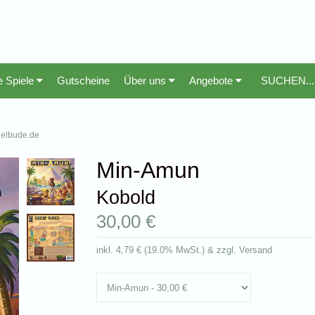
e Spiele
Gutscheine
Über uns
Angebote
pielbude.de
Min-Amun
Kobold
30,00 €
inkl.
4,79 €
(
19.0% MwSt.
) & zzgl. Versand