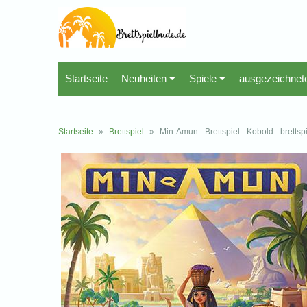
Startseite
Neuheiten
Spiele
ausgezeichnet
Startseite
»
Brettspiel
»
Min-Amun - Brettspiel - Kobold - bretts