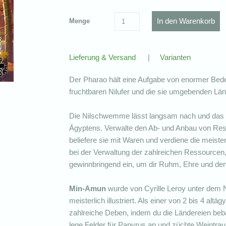
Menge
Lieferung & Versand
|
Varianten
Der Pharao hält eine Aufgabe von enormer Bedeu
fruchtbaren Nilufer und die sie umgebenden Län
Die Nilschwemme lässt langsam nach und das N
Ägyptens. Verwalte den Ab- und Anbau von Ress
beliefere sie mit Waren und verdiene die mei
bei der Verwaltung der zahlreichen Ressourcen, d
gewinnbringend ein, um dir Ruhm, Ehre und den
Min-Amun
wurde von Cyrille Leroy unter dem N
meisterlich illustriert. Als einer von 2 bis 4 alt
zahlreiche Deben, indem du die Ländereien beba
lege Felder für Papyrus an und züchte Weintrau