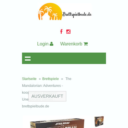
Login
Warenkorb
Startseite
»
Brettspiele
»
The
Mandalorian: Adventures -
kooperatives Brettspiel -
AUSVERKAUFT
Unexpected Games -
brettspielbude.de