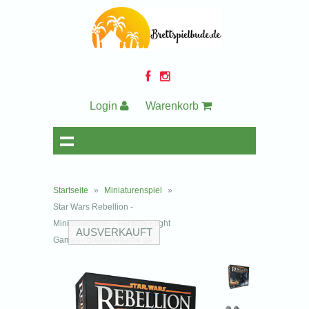
Login
Warenkorb
Startseite
»
Miniaturenspiel
»
Star Wars Rebellion -
Miniaturenspiel - Fantasy Flight
AUSVERKAUFT
Games - brettspielbude.de