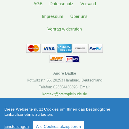
AGB
Datenschutz
Versand
Impressum
Über uns
Vertrag widerrufen
Andre Badke
Kottwitzstr. 56
,
20253 Hamburg
,
Deutschland
Telefon: 023364436396
,
Email:
kontakt@brettspielbude.de
Brettspielbude.de
Diese Webseite nutzt Cookies um Ihnen das bestmögliche
Einkaufserlebnis zu bieten.
Star Wars: Rebellion Fantasy Flight Games
SEHR GUT
(4.86 / 5)
(Miniaturenspiel) | Artikelnummer: 4015566023550
Einstellungen
Alle Cookies akzeptieren
aus
19
Bewertungen bei: shopvote.de ⓘ