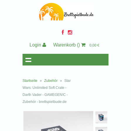
Login
Warenkorb
()
0,00 €
Startseite
»
Zubehör
»
Star
Wars: Unlimited Soft Crate -
Darth Vader - GAMEGEN!C -
Zubehör - brettspielbude.de