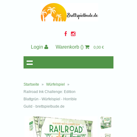
Login
Warenkorb
()
0,00 €
Startseite
»
Würfelspiel
»
Railroad Ink Challenge: Edition
Blattgrün - Würfelspiel - Horrible
Guild - brettspielbude.de