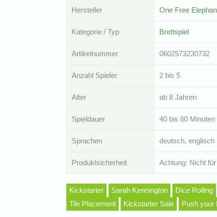
Hersteller
One Free Elephan
Kategorie / Typ
Brettspiel
Artikelnummer
0602573230732
Anzahl Spieler
2 bis 5
Alter
ab 8 Jahren
Spieldauer
40 bis 60 Minuten
Sprachen
deutsch, englisch
Produktsicherheit
Achtung: Nicht für
Kickstarter
Sarah Kennington
Dice Rolling
Tile Placement
Kickstarter Sale
Push your 