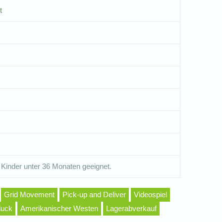
t
 Kinder unter 36 Monaten geeignet.
Grid Movement
Pick-up and Deliver
Videospiel
luck
Amerikanischer Westen
Lagerabverkauf