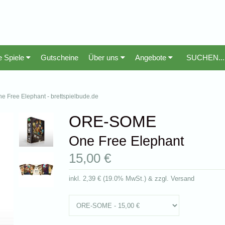
e Spiele
Gutscheine
Über uns
Angebote
ne Free Elephant - brettspielbude.de
ORE-SOME
One Free Elephant
15,00 €
inkl.
2,39 €
(
19.0% MwSt.
) & zzgl. Versand