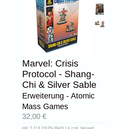
Marvel: Crisis
Protocol - Shang-
Chi & Silver Sable
Erweiterung - Atomic
Mass Games
32,00 €
inkl.
5,11 €
(
19.0% MwSt.
) & zzgl. Versand