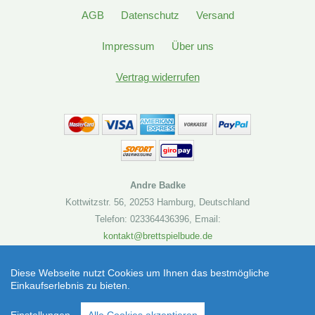
AGB
Datenschutz
Versand
Impressum
Über uns
Vertrag widerrufen
Andre Badke
Kottwitzstr. 56
,
20253 Hamburg
,
Deutschland
Telefon: 023364436396
,
Email:
kontakt@brettspielbude.de
Brettspielbude.de
Diese Webseite nutzt Cookies um Ihnen das bestmögliche
Einkaufserlebnis zu bieten.
Komanauten Plaid Hat Games (Brettspiel) |
SEHR GUT
(4.86 / 5)
Artikelnummer: 4015566027701
aus
19
Bewertungen bei: shopvote.de ⓘ