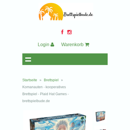
Login
Warenkorb
Startseite
»
Brettspiel
»
Komanauten - kooperatives
Brettspiel - Plaid Hat Games -
brettspielbude.de