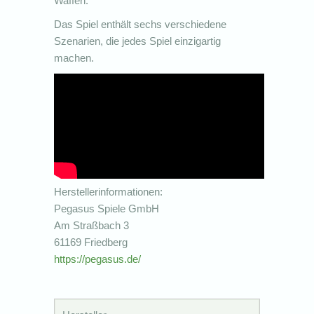
Waffen.
Das Spiel enthält sechs verschiedene
Szenarien, die jedes Spiel einzigartig
machen.
Herstellerinformationen:
Pegasus Spiele GmbH
Am Straßbach 3
61169 Friedberg
https://pegasus.de/