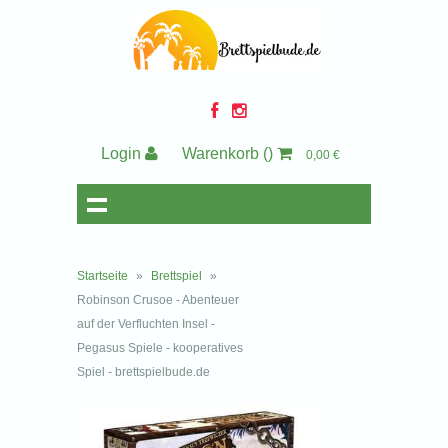
Login
Warenkorb
()
0,00 €
Startseite
»
Brettspiel
»
Robinson Crusoe - Abenteuer
auf der Verfluchten Insel -
Pegasus Spiele - kooperatives
Spiel - brettspielbude.de