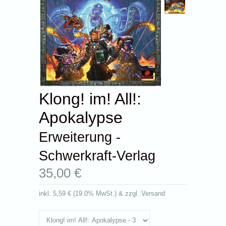
Klong! im! All!:
Apokalypse
Erweiterung -
Schwerkraft-Verlag
35,00 €
inkl.
5,59 €
(
19.0% MwSt.
) & zzgl. Versand