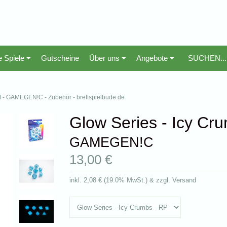
e Spiele
Gutscheine
Über uns
Angebote
t - GAMEGEN!C - Zubehör - brettspielbude.de
Glow Series - Icy Cr
GAMEGEN!C
13,00 €
inkl.
2,08 €
(
19.0% MwSt.
) & zzgl. Versand