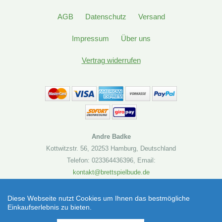
AGB
Datenschutz
Versand
Impressum
Über uns
Vertrag widerrufen
Andre Badke
Kottwitzstr. 56
,
20253 Hamburg
,
Deutschland
Telefon: 023364436396
,
Email:
kontakt@brettspielbude.de
Brettspielbude.de
Diese Webseite nutzt Cookies um Ihnen das bestmögliche
Einkaufserlebnis zu bieten.
Topp die Torte! Schmidt Spiele (Brettspiel) |
SEHR GUT
(4.86 / 5)
Artikelnummer: 4001504406592