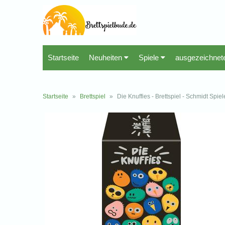
Startseite
Neuheiten
Spiele
ausgezeichnet
Startseite
»
Brettspiel
»
Die Knuffies - Brettspiel - Schmidt Spiel