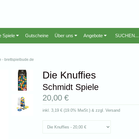
e Spiele
Gutscheine
Über uns
Angebote
e - brettspielbude.de
Die Knuffies
Schmidt Spiele
20,00 €
inkl.
3,19 €
(
19.0% MwSt.
) & zzgl. Versand