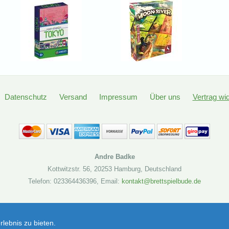
Datenschutz
Versand
Impressum
Über uns
Vertrag wi
Andre Badke
Kottwitzstr. 56
,
20253 Hamburg
,
Deutschland
Telefon: 023364436396
,
Email:
kontakt@brettspielbude.de
Brettspielbude.de
Neuland Game Factory (Brettspiel) | Artikelnummer: 7640142763444
lebnis zu bieten.