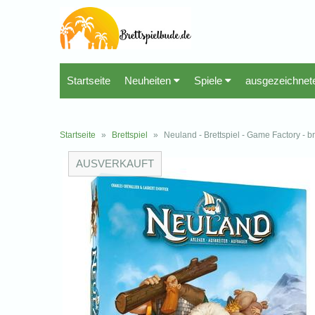
Startseite
Neuheiten
Spiele
ausgezeichnet
Startseite
»
Brettspiel
»
Neuland - Brettspiel - Game Factory - b
AUSVERKAUFT