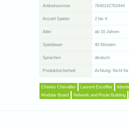
Artikelnummer
7640142763444
Anzahl Spieler
2 bis 4
Alter
ab 10 Jahren
Spieldauer
40 Minuten
Sprachen
deutsch
Produktsicherheit
Achtung: Nicht für
Charles Chevallier
Laurent Escoffier
Abent
Modular Board
Network and Route Building