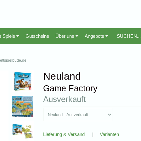
e Spiele
Gutscheine
Über uns
Angebote
rettspielbude.de
Neuland
Game Factory
Ausverkauft
Lieferung & Versand
|
Varianten