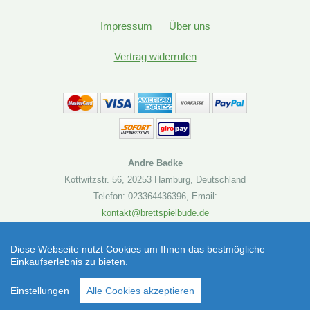
Impressum
Über uns
Vertrag widerrufen
Andre Badke
Kottwitzstr. 56
,
20253 Hamburg
,
Deutschland
Telefon: 023364436396
,
Email:
kontakt@brettspielbude.de
Brettspielbude.de
Diese Webseite nutzt Cookies um Ihnen das bestmögliche
Einkaufserlebnis zu bieten.
Virtual Revolution Board Game Box (Brettspiel) |
SEHR GUT
(4.86 / 5)
Artikelnummer: 7640473530388
Einstellungen
Alle Cookies akzeptieren
aus
19
Bewertungen bei: shopvote.de ⓘ
Informationen zur Echtheit der Bewertungen