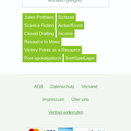
Monaten geeignet.
Julien Prothière
Echtzeit
Science Fiction
Action/Event
Closed Drafting
Income
Resource to Move
Victory Points as a Resource
Post-apokalyptisch
BrettSpielLager
AGB
Datenschutz
Versand
Impressum
Über uns
Vertrag widerrufen