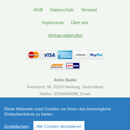
AGB
Datenschutz
Versand
Impressum
Über uns
Vertrag widerrufen
Andre Badke
Kottwitzstr. 56
,
20253 Hamburg
,
Deutschland
Telefon: 023364436396
,
Email:
kontakt@brettspielbude.de
Diese Webseite nutzt Cookies um Ihnen das bestmögliche
Einkaufserlebnis zu bieten.
Brettspielbude.de
SEHR GUT
(4.86 / 5)
Mike Gnade
Einstellungen
Alle Cookies akzeptieren
aus
19
Bewertungen bei: shopvote.de ⓘ
Informationen zur Echtheit der Bewertungen