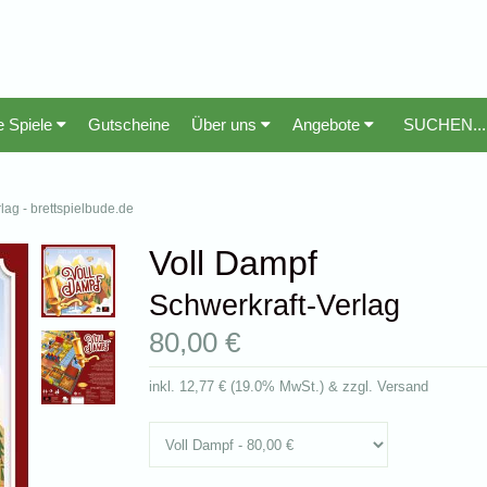
e Spiele
Gutscheine
Über uns
Angebote
rlag - brettspielbude.de
Voll Dampf
Schwerkraft-Verlag
80,00 €
inkl.
12,77 €
(
19.0% MwSt.
) & zzgl. Versand