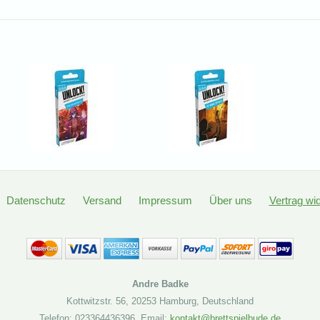
Datenschutz
Versand
Impressum
Über uns
Vertrag wi
Andre Badke
Kottwitzstr. 56
,
20253 Hamburg
,
Deutschland
Telefon: 023364436396
,
Email:
kontakt@brettspielbude.de