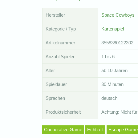
Hersteller
Space Cowboys
Kategorie / Typ
Kartenspiel
Artikelnummer
3558380122302
Anzahl Spieler
1 bis 6
Alter
ab 10 Jahren
Spieldauer
30 Minuten
Sprachen
deutsch
Produktsicherheit
Achtung: Nicht für
Cooperative Game
Echtzeit
Escape Game