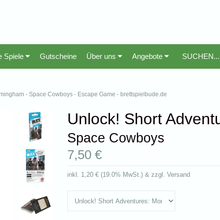
e Spiele
Gutscheine
Über uns
Angebote
irmingham - Space Cowboys - Escape Game - brettspielbude.de
Unlock! Short Advent
Space Cowboys
7,50 €
inkl.
1,20 €
(
19.0% MwSt.
) & zzgl. Versand