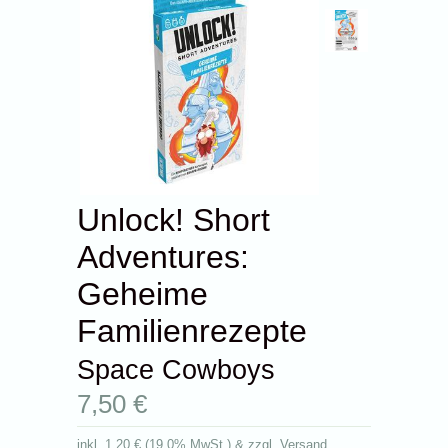
Unlock! Short
Adventures:
Geheime
Familienrezepte
Space Cowboys
7,50 €
inkl.
1,20 €
(
19.0% MwSt.
) & zzgl. Versand