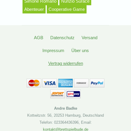
Simone Romano
Nunzio Surace
Abenteuer
Cooperative Game
AGB
Datenschutz
Versand
Impressum
Über uns
Vertrag widerrufen
Andre Badke
Kottwitzstr. 56
,
20253 Hamburg
,
Deutschland
Telefon: 023364436396
,
Email:
kontakt@brettspielbude.de