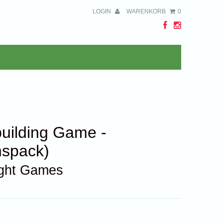
LOGIN
WARENKORB
0
uilding Game -
nspack)
ight Games