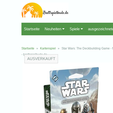
Startseite
Neuheiten
Spiele
ausgezeichnet
Startseite
»
Kartenspiel
»
Star Wars: The Deckbuilding Game - M
- brettspielbude.de
AUSVERKAUFT