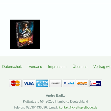
Datenschutz
Versand
Impressum
Über uns
Vertrag wi
Andre Badke
Kottwitzstr. 56
,
20253 Hamburg
,
Deutschland
Telefon: 023364436396
,
Email:
kontakt@brettspielbude.de