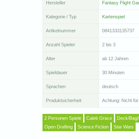
Hersteller
Fantasy Flight G
Kategorie / Typ
Kartenspiel
Artikelnummer
0841333135737
Anzahl Spieler
2 bis 3
Alter
ab 12 Jahren
Spieldauer
30 Minuten
Sprachen
deutsch
Produktsicherheit
Achtung: Nicht für
2 Personen Spiele
Caleb Grace
Deck/Bag/P
Open Drafting
Science Fiction
Star Wars