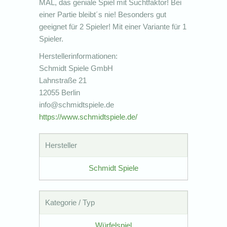
MAL, das geniale Spiel mit Suchtfaktor! Bei
einer Partie bleibt´s nie! Besonders gut
geeignet für 2 Spieler! Mit einer Variante für 1
Spieler.
Herstellerinformationen:
Schmidt Spiele GmbH
Lahnstraße 21
12055 Berlin
info@schmidtspiele.de
https://www.schmidtspiele.de/
Hersteller
Schmidt Spiele
Kategorie / Typ
Würfelspiel