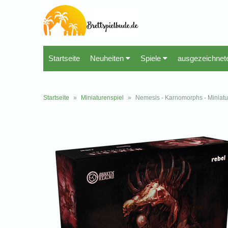
Startseite
Neuheiten
Spiele
ausgezeichnet
Startseite
»
Miniaturenspiel
»
Nemesis - Karnomorphs - Miniatu