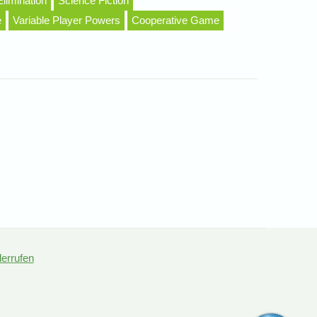
Elimination
Science Fiction
e
Variable Player Powers
Cooperative Game
derrufen