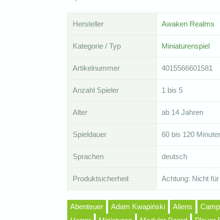
Hersteller
Awaken Realms
Kategorie / Typ
Miniaturenspiel
Artikelnummer
4015566601581
Anzahl Spieler
1 bis 5
Alter
ab 14 Jahren
Spieldauer
60 bis 120 Minute
Sprachen
deutsch
Produktsicherheit
Achtung: Nicht für
Abenteuer
Adam Kwapiński
Aliens
Campa