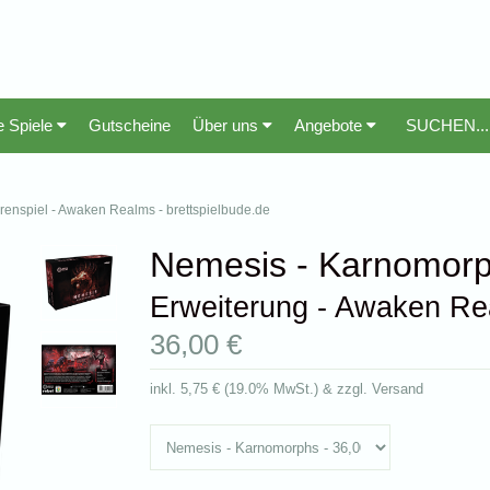
e Spiele
Gutscheine
Über uns
Angebote
renspiel - Awaken Realms - brettspielbude.de
Nemesis - Karnomor
Erweiterung - Awaken R
36,00 €
inkl.
5,75 €
(
19.0% MwSt.
) & zzgl. Versand