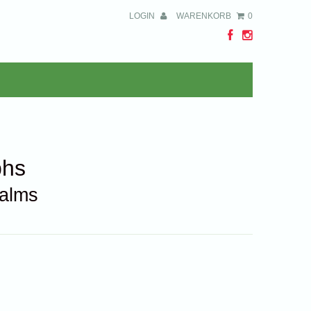
LOGIN
WARENKORB
0
phs
ealms