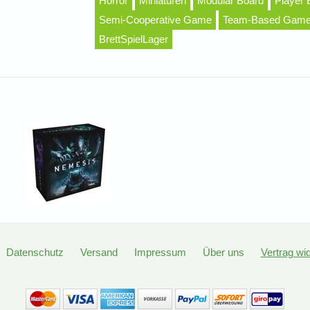
Horror
Miniaturen
Modular Board
Player 
Semi-Cooperative Game
Team-Based Gam
BrettSpielLager
Datenschutz
Versand
Impressum
Über uns
Vertrag wi