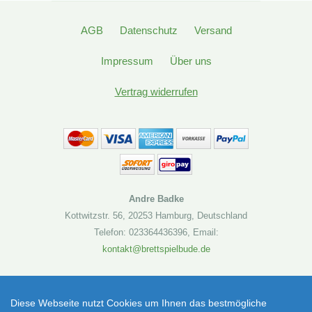
AGB
Datenschutz
Versand
Impressum
Über uns
Vertrag widerrufen
Andre Badke
Kottwitzstr. 56
,
20253 Hamburg
,
Deutschland
Telefon: 023364436396
,
Email:
kontakt@brettspielbude.de
Brettspielbude.de
Naishi: Legenden & Reisende Erweiterung - Board
Diese Webseite nutzt Cookies um Ihnen das bestmögliche