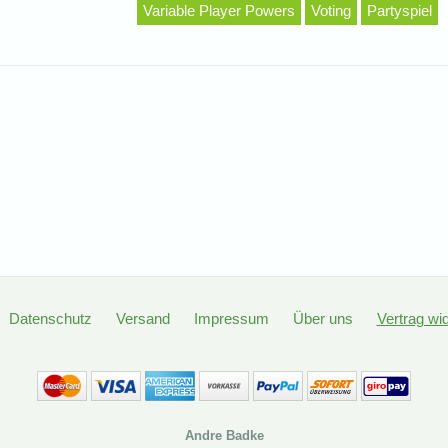
Variable Player Powers
Voting
Partyspiel
Datenschutz
Versand
Impressum
Über uns
Vertrag wi
Andre Badke