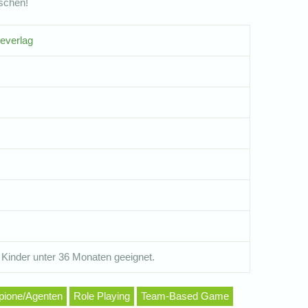
schen!
leverlag
 Kinder unter 36 Monaten geeignet.
pione/Agenten
Role Playing
Team-Based Game