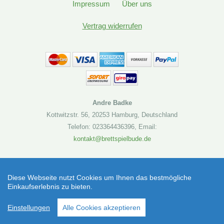
Impressum
Über uns
Vertrag widerrufen
Andre Badke
Kottwitzstr. 56
,
20253 Hamburg
,
Deutschland
Telefon: 023364436396
,
Email:
kontakt@brettspielbude.de
Brettspielbude.de
Marvel Champions: Das Kartenspiel - Trickster
Diese Webseite nutzt Cookies um Ihnen das bestmögliche
Einkaufserlebnis zu bieten.
Takeover Fantasy Flight Games (Kartenspiel) |
SEHR GUT
(4.86 / 5)
Artikelnummer: 0841333131579
Einstellungen
Alle Cookies akzeptieren
aus
19
Bewertungen bei: shopvote.de ⓘ
Informationen zur Echtheit der Bewertungen