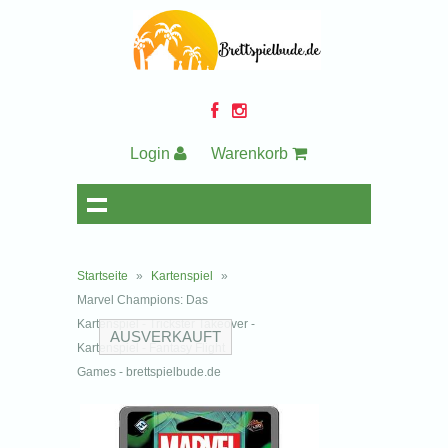
Login
Warenkorb
Startseite
»
Kartenspiel
»
Marvel Champions: Das
Kartenspiel - Trickster Takeover -
AUSVERKAUFT
Kartenspiel - Fantasy Flight
Games - brettspielbude.de