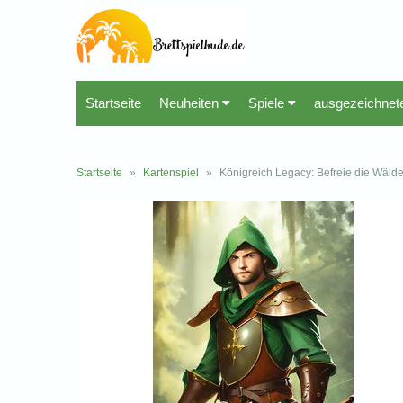
Startseite
Neuheiten
Spiele
ausgezeichnet
Startseite
»
Kartenspiel
»
Königreich Legacy: Befreie die Wälder