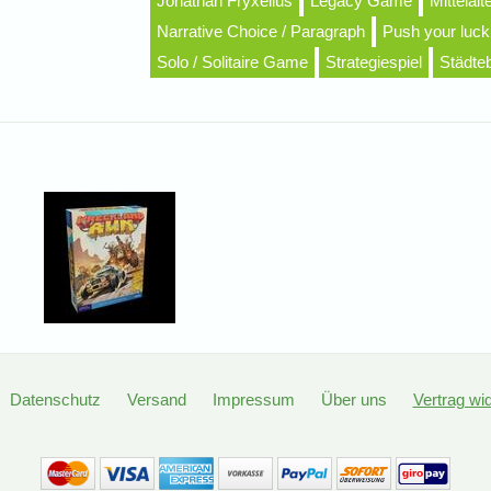
Jonathan Fryxelius
Legacy Game
Mittelalt
Narrative Choice / Paragraph
Push your luck
Solo / Solitaire Game
Strategiespiel
Städte
Datenschutz
Versand
Impressum
Über uns
Vertrag wi