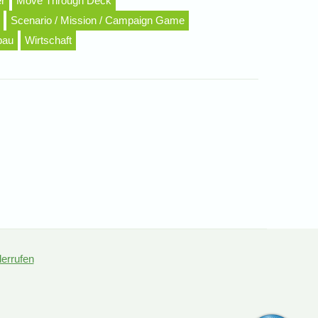
er
Move Through Deck
Scenario / Mission / Campaign Game
bau
Wirtschaft
derrufen