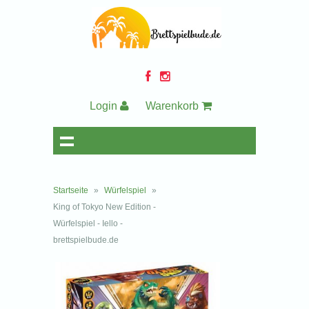
Login
Warenkorb
Startseite
»
Würfelspiel
»
King of Tokyo New Edition -
Würfelspiel - Iello -
brettspielbude.de