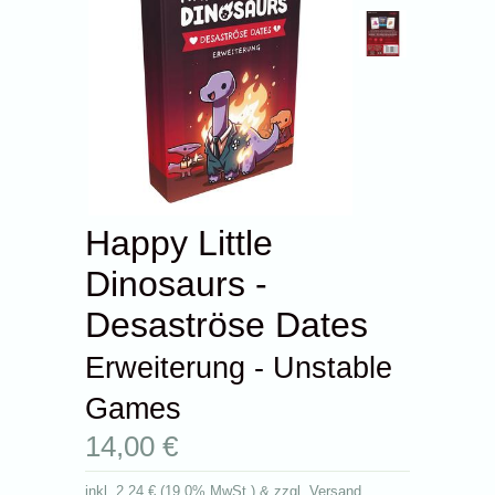
Happy Little
Dinosaurs -
Desaströse Dates
Erweiterung - Unstable
Games
14,00 €
inkl.
2,24 €
(
19.0% MwSt.
) & zzgl. Versand