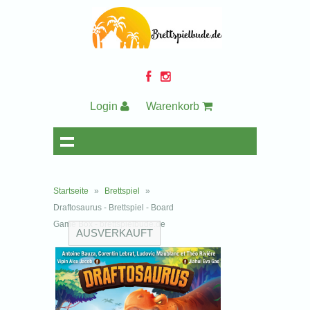
Login
Warenkorb
Startseite
»
Brettspiel
»
Draftosaurus - Brettspiel - Board
Game Box - brettspielbude.de
AUSVERKAUFT