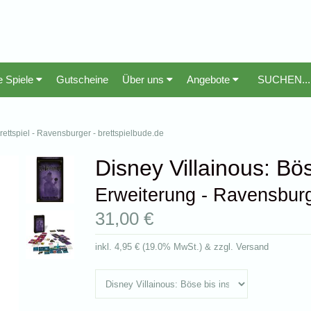
e Spiele
Gutscheine
Über uns
Angebote
rettspiel - Ravensburger - brettspielbude.de
Disney Villainous: Bö
Erweiterung - Ravensbur
31,00 €
inkl.
4,95 €
(
19.0% MwSt.
) & zzgl. Versand