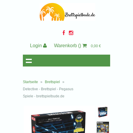
Login
Warenkorb
()
0,00 €
Startseite
»
Brettspiel
»
Detective - Brettspiel - Pegasus
Spiele - brettspielbude.de