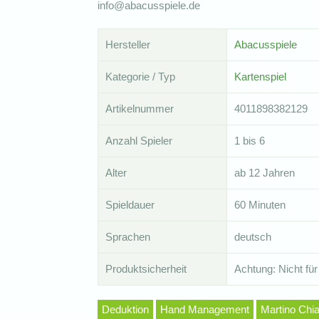
info@abacusspiele.de
Hersteller
Abacusspiele
Kategorie / Typ
Kartenspiel
Artikelnummer
4011898382129
Anzahl Spieler
1 bis 6
Alter
ab 12 Jahren
Spieldauer
60 Minuten
Sprachen
deutsch
Produktsicherheit
Achtung: Nicht für
Deduktion
Hand Management
Martino Chi