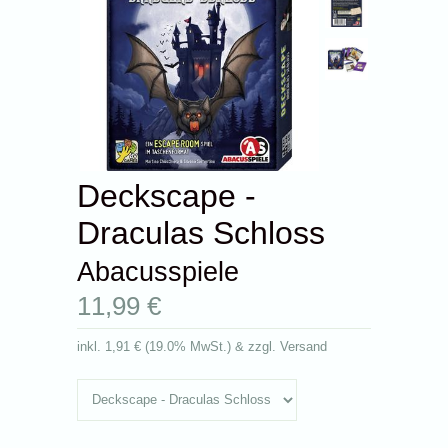
Deckscape -
Draculas Schloss
Abacusspiele
11,99 €
inkl.
1,91 €
(
19.0% MwSt.
) & zzgl. Versand