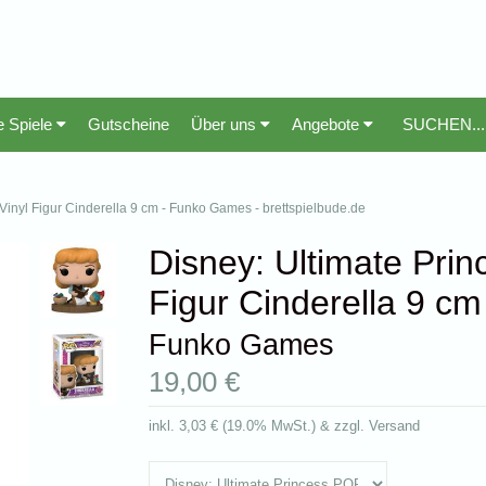
e Spiele
Gutscheine
Über uns
Angebote
Vinyl Figur Cinderella 9 cm - Funko Games - brettspielbude.de
Disney: Ultimate Prin
Figur Cinderella 9 cm
Funko Games
19,00 €
inkl.
3,03 €
(
19.0% MwSt.
) & zzgl. Versand