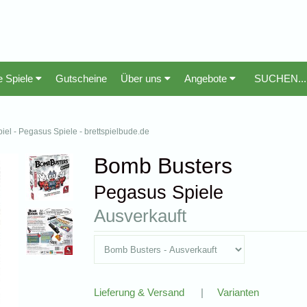
e Spiele
Gutscheine
Über uns
Angebote
iel - Pegasus Spiele - brettspielbude.de
Bomb Busters
Pegasus Spiele
Ausverkauft
Lieferung & Versand
|
Varianten