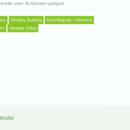
 Kinder unter 36 Monaten geeignet.
asy
Territory Building
Area Majority / Influence
ers
Variable Setup
derrufen