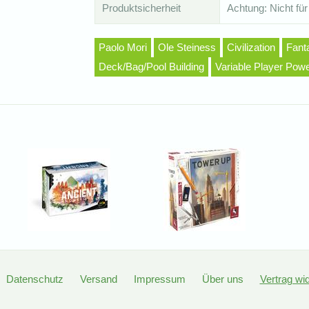
Produktsicherheit
Achtung: Nicht für
Paolo Mori
Ole Steiness
Civilization
Fant
Deck/Bag/Pool Building
Variable Player Pow
Datenschutz
Versand
Impressum
Über uns
Vertrag wi