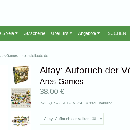
e Spiele
Gutscheine
Über uns
Angebote
- Ares Games - brettspielbude.de
Altay: Aufbruch der V
Ares Games
38,00 €
inkl.
6,07 €
(
19.0% MwSt.
) & zzgl. Versand