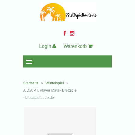
Login
Warenkorb
Startseite
»
Würfelspiel
»
A.D.A.P.T. Player Mats - Brettspiel
- brettspielbude.de