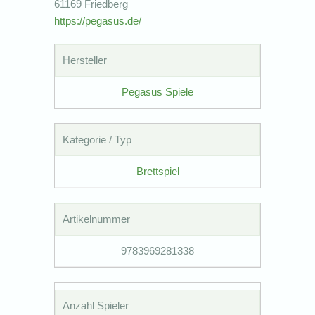
61169 Friedberg
https://pegasus.de/
Hersteller
Pegasus Spiele
Kategorie / Typ
Brettspiel
Artikelnummer
9783969281338
Anzahl Spieler