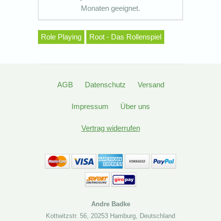
Monaten geeignet.
Role Playing
Root - Das Rollenspiel
AGB
Datenschutz
Versand
Impressum
Über uns
Vertrag widerrufen
Andre Badke
Kottwitzstr. 56
,
20253 Hamburg
,
Deutschland