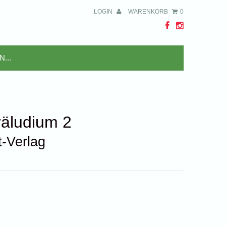
LOGIN
WARENKORB
0
räludium 2
t-Verlag