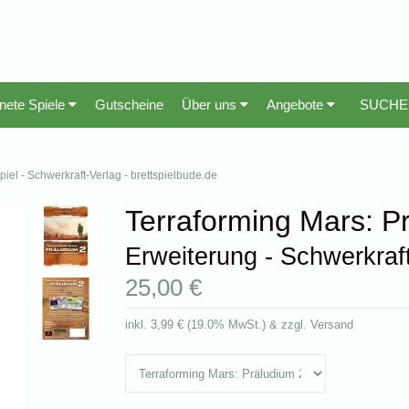
nete Spiele
Gutscheine
Über uns
Angebote
piel - Schwerkraft-Verlag - brettspielbude.de
Terraforming Mars: P
Erweiterung - Schwerkraf
25,00 €
inkl.
3,99 €
(
19.0% MwSt.
) & zzgl. Versand