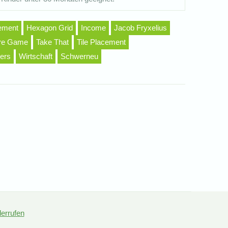
ement
Hexagon Grid
Income
Jacob Fryxelius
aire Game
Take That
Tile Placement
ers
Wirtschaft
Schwerneu
derrufen