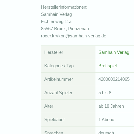
Herstellerinformationen:
Samhain Verlag
Fichtenweg 11a
85567 Bruck, Pienzenau
roger.krykon@samhain-verlag.de
Hersteller
Samhain Verlag
Kategorie / Typ
Brettspiel
Artikelnummer
4280000214065
Anzahl Spieler
5 bis 8
Alter
ab 18 Jahren
Spieldauer
1 Abend
Sprachen
deutsch