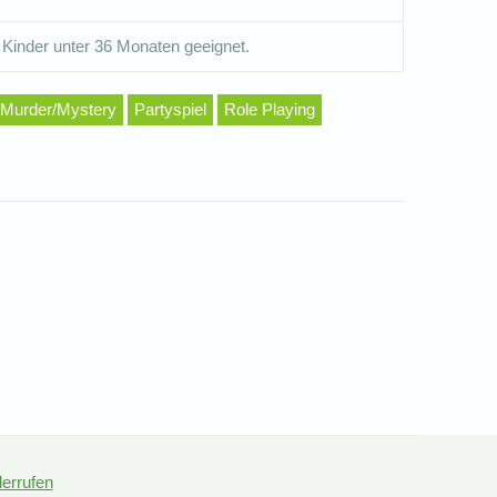
 Kinder unter 36 Monaten geeignet.
Murder/Mystery
Partyspiel
Role Playing
derrufen