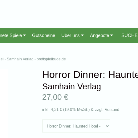
nete Spiele
Gutscheine
Über uns
Angebote
iel - Samhain Verlag - brettspielbude.de
Horror Dinner: Haunt
Samhain Verlag
27,00 €
inkl.
4,31 €
(
19.0% MwSt.
) & zzgl. Versand