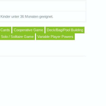
 Kinder unter 36 Monaten geeignet.
Cards
Cooperative Game
Deck/Bag/Pool Building
Solo / Solitaire Game
Variable Player Powers