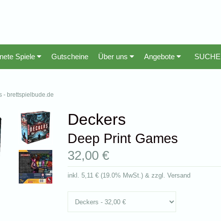
nete Spiele
Gutscheine
Über uns
Angebote
 - brettspielbude.de
Deckers
Deep Print Games
32,00 €
inkl.
5,11 €
(
19.0% MwSt.
) & zzgl. Versand