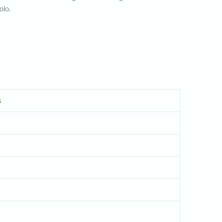
olo.
s