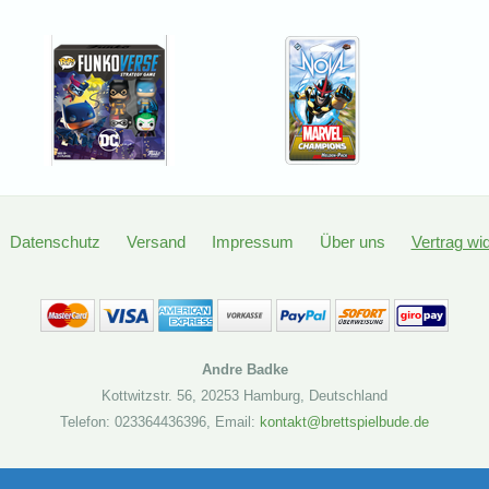
Datenschutz
Versand
Impressum
Über uns
Vertrag wi
Andre Badke
Kottwitzstr. 56
,
20253 Hamburg
,
Deutschland
Telefon: 023364436396
,
Email:
kontakt@brettspielbude.de
Brettspielbude.de