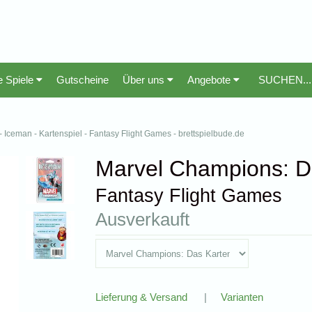
e Spiele
Gutscheine
Über uns
Angebote
Iceman - Kartenspiel - Fantasy Flight Games - brettspielbude.de
Marvel Champions: Da
Fantasy Flight Games
Ausverkauft
Lieferung & Versand
|
Varianten