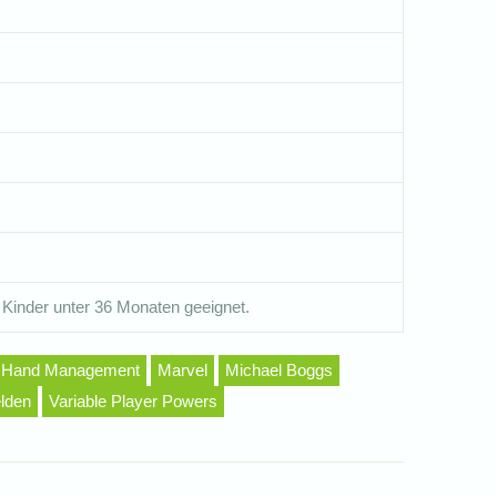
 Kinder unter 36 Monaten geeignet.
Hand Management
Marvel
Michael Boggs
lden
Variable Player Powers