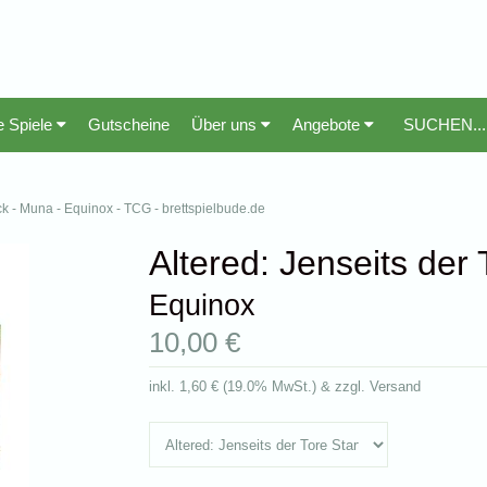
e Spiele
Gutscheine
Über uns
Angebote
ck - Muna - Equinox - TCG - brettspielbude.de
Altered: Jenseits der
Equinox
10,00 €
inkl.
1,60 €
(
19.0% MwSt.
) & zzgl. Versand