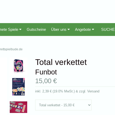
nete Spiele
Gutscheine
Über uns
Angebote
brettspielbude.de
Total verkettet
Funbot
15,00 €
inkl.
2,39 €
(
19.0% MwSt.
) & zzgl. Versand